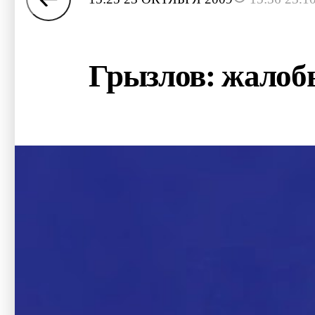
Грызлов: жалоб