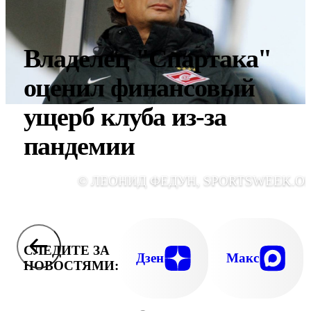
Владелец "Спартака"
оценил финансовый
ущерб клуба из-за
пандемии
© ЛЕОНИД ФЕДУН, SPORTSWEEK.O
СЛЕДИТЕ ЗА
Дзен
Макс
НОВОСТЯМИ: