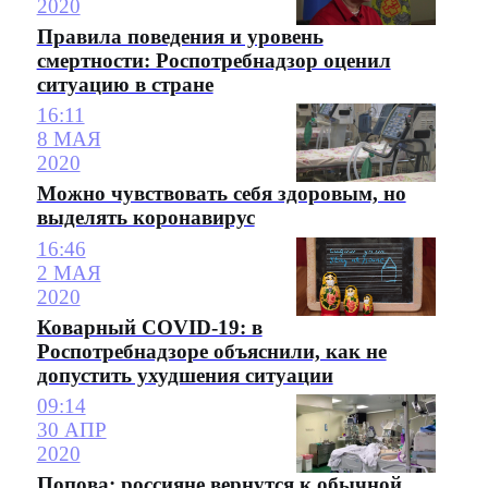
2020
Правила поведения и уровень
смертности: Роспотребнадзор оценил
ситуацию в стране
16:11
8 МАЯ
2020
Можно чувствовать себя здоровым, но
выделять коронавирус
16:46
2 МАЯ
2020
Коварный COVID-19: в
Роспотребнадзоре объяснили, как не
допустить ухудшения ситуации
09:14
30 АПР
2020
Попова: россияне вернутся к обычной