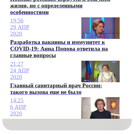
жизни, но с определенными
особенностями
19:56
29 АПР
2020
Разработка вакцины и иммунитет к
COVID-19: Анна Попова ответила на
главные вопросы
21:27
24 АПР
2020
Главный санитарный врач России:
такого вызова еще не было
14:25
6 АПР
2020