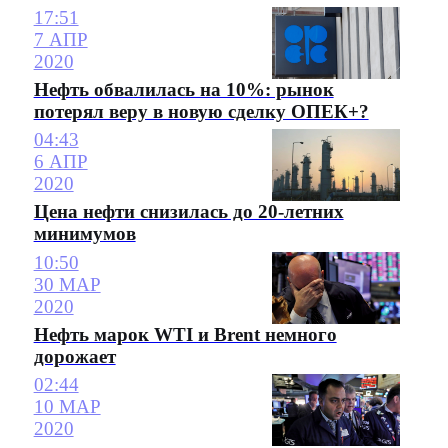
17:51
7 АПР
2020
Нефть обвалилась на 10%: рынок
потерял веру в новую сделку ОПЕК+?
04:43
6 АПР
2020
Цена нефти снизилась до 20-летних
минимумов
10:50
30 МАР
2020
Нефть марок WTI и Brent немного
дорожает
02:44
10 МАР
2020