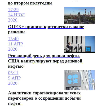
во втором полугодии
17:29
14 ИЮЛ
2020
ОПЕК+ принято критически важное
решение
13:40
11 АПР
2020
Решающий день для рынка нефти.
США капитулируют перед дешевой
нефтью
05:11
9 АПР
2020
Аналитики спрогнозировали успех
переговоров о сокращении добычи
нефти