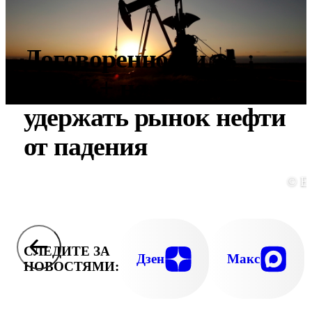
Договоренности
ОПЕК+ не смогли
удержать рынок нефти
от падения
© E
СЛЕДИТЕ ЗА
Дзен
Макс
НОВОСТЯМИ: