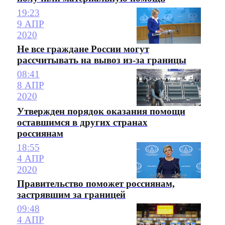
19:23
9 АПР
2020
Не все граждане России могут
рассчитывать на вывоз из-за границы
08:41
8 АПР
2020
Утвержден порядок оказания помощи
оставшимся в других странах
россиянам
18:55
4 АПР
2020
Правительство поможет россиянам,
застрявшим за границей
09:48
4 АПР