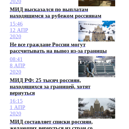
2020
МИД высказался по выплатам
находящимся за рубежом россиянам
15:46
12 АПР
2020
Не все граждане России могут
рассчитывать на вывоз из-за границы
08:41
8 АПР
2020
МИД РФ: 25 тысяч россиян,
находящихся за границей, хотят
вернуться
16:15
1 АПР
2020
МИД составляет списки россиян,
желающих вернуться из стран со