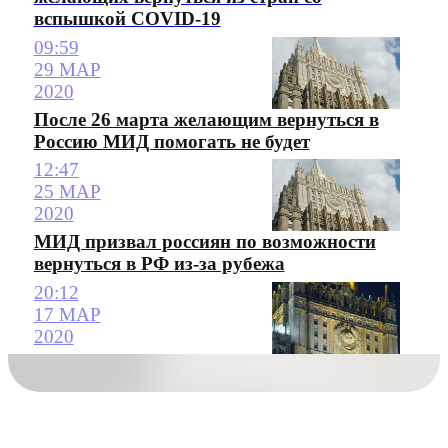
вспышкой COVID-19
09:59
29 МАР
2020
После 26 марта желающим вернуться в
Россию МИД помогать не будет
12:47
25 МАР
2020
МИД призвал россиян по возможности
вернуться в РФ из-за рубежа
20:12
17 МАР
2020