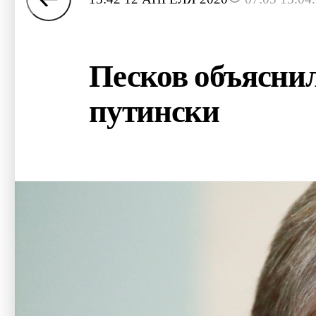
Песков объяснил
путински