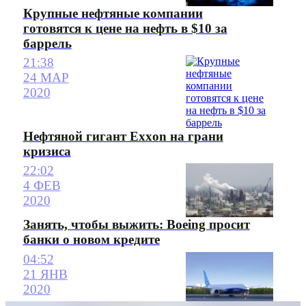
Крупные нефтяные компании
готовятся к цене на нефть в $10 за
баррель
21:38
24 МАР
2020
Нефтяной гигант Exxon на грани
кризиса
22:02
4 ФЕВ
2020
Занять, чтобы выжить: Boeing просит
банки о новом кредите
04:52
21 ЯНВ
2020