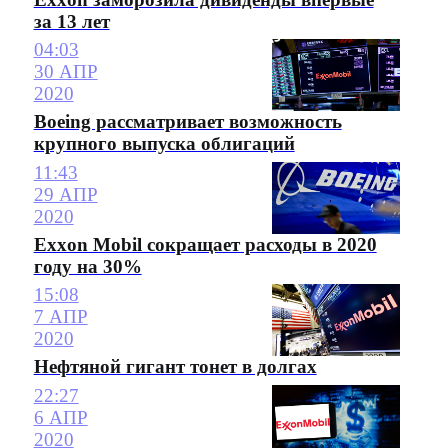
за 13 лет
04:03
30 АПР
2020
Boeing рассматривает возможность
крупного выпуска облигаций
11:43
29 АПР
2020
Exxon Mobil сокращает расходы в 2020
году на 30%
15:08
7 АПР
2020
Нефтяной гигант тонет в долгах
22:27
6 АПР
2020