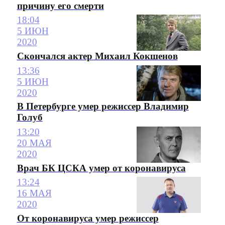
причину его смерти
18:04
5 ИЮН
2020
Скончался актер Михаил Кокшенов
13:36
5 ИЮН
2020
В Петербурге умер режиссер Владимир
Голуб
13:20
20 МАЯ
2020
Врач БК ЦСКА умер от коронавируса
13:24
16 МАЯ
2020
От коронавируса умер режиссер