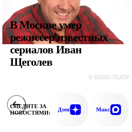
В Москве умер
режиссер известных
сериалов Иван
Щеголев
© КИНО-ТЕАТР.
СЛЕДИТЕ ЗА
Дзен
Макс
НОВОСТЯМИ: