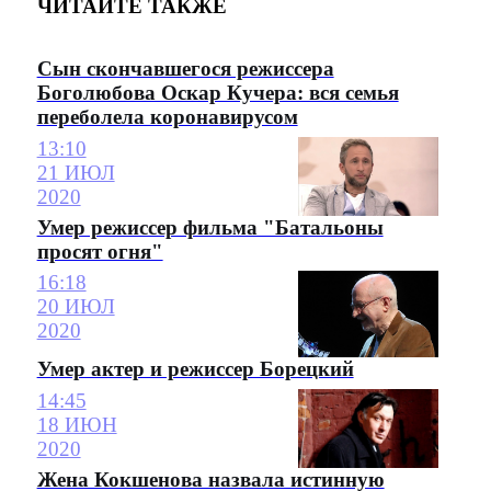
ЧИТАЙТЕ ТАКЖЕ
Сын скончавшегося режиссера
Боголюбова Оскар Кучера: вся семья
переболела коронавирусом
13:10
21 ИЮЛ
2020
Умер режиссер фильма "Батальоны
просят огня"
16:18
20 ИЮЛ
2020
Умер актер и режиссер Борецкий
14:45
18 ИЮН
2020
Жена Кокшенова назвала истинную