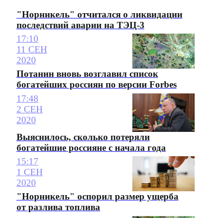
"Норникель" отчитался о ликвидации
последствий аварии на ТЭЦ-3
17:10
11 СЕН
2020
Потанин вновь возглавил список
богатейших россиян по версии Forbes
17:48
2 СЕН
2020
Выяснилось, сколько потеряли
богатейшие россияне с начала года
15:17
1 СЕН
2020
"Норникель" оспорил размер ущерба
от разлива топлива