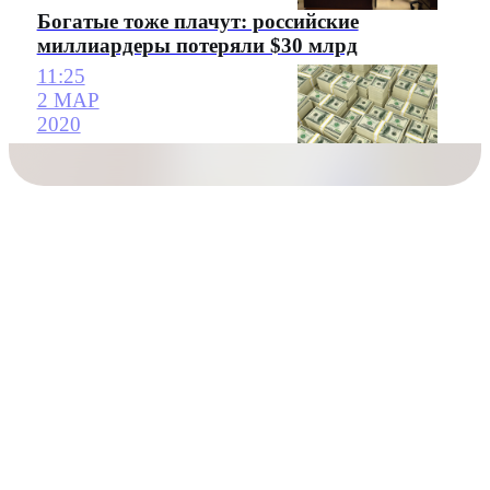
Богатые тоже плачут: российские
миллиардеры потеряли $30 млрд
11:25
2 МАР
2020