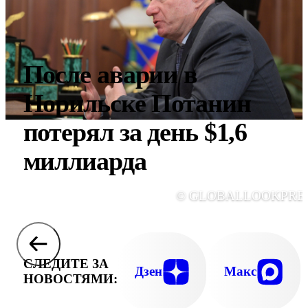
После аварии в
Норильске Потанин
потерял за день $1,6
миллиарда
© GLOBALLOOKPRE
СЛЕДИТЕ ЗА
Дзен
Макс
НОВОСТЯМИ: