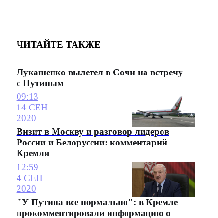
ЧИТАЙТЕ ТАКЖЕ
Лукашенко вылетел в Сочи на встречу
с Путиным
09:13
14 СЕН
2020
Визит в Москву и разговор лидеров
России и Белоруссии: комментарий
Кремля
12:59
4 СЕН
2020
"У Путина все нормально": в Кремле
прокомментировали информацию о