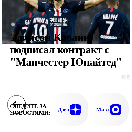
Эдинсон Кавани
подписал контракт с
"Манчестер Юнайтед"
© E
СЛЕДИТЕ ЗА
Дзен
Макс
НОВОСТЯМИ: