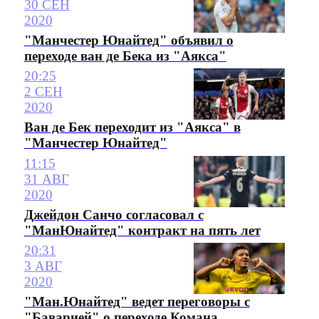
30 СЕН
2020
"Манчестер Юнайтед" объявил о
переходе ван де Бека из "Аякса"
20:25
2 СЕН
2020
Ван де Бек переходит из "Аякса" в
"Манчестер Юнайтед"
11:15
31 АВГ
2020
Джейдон Санчо согласовал с
"МанЮнайтед" контракт на пять лет
20:31
3 АВГ
2020
"Ман.Юнайтед" ведет переговоры с
"Баварией" о переходе Комана