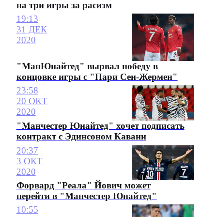
на три игры за расизм
19:13
31 ДЕК
2020
"МанЮнайтед" вырвал победу в
концовке игры с "Пари Сен-Жермен"
23:58
20 ОКТ
2020
"Манчестер Юнайтед" хочет подписать
контракт с Эдинсоном Кавани
20:37
3 ОКТ
2020
Форвард "Реала" Йович может
перейти в "Манчестер Юнайтед"
10:55