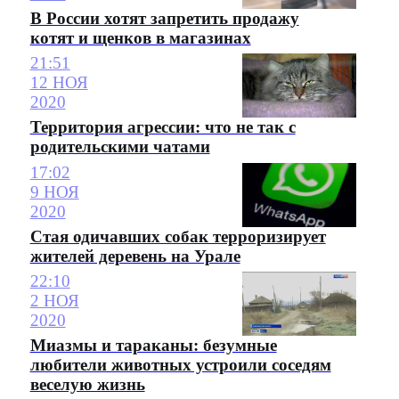
В России хотят запретить продажу
котят и щенков в магазинах
21:51
12 НОЯ
2020
Территория агрессии: что не так с
родительскими чатами
17:02
9 НОЯ
2020
Стая одичавших собак терроризирует
жителей деревень на Урале
22:10
2 НОЯ
2020
Миазмы и тараканы: безумные
любители животных устроили соседям
веселую жизнь