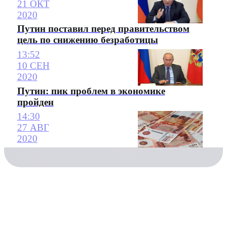
21 ОКТ
2020
Путин поставил перед правительством
цель по снижению безработицы
13:52
10 СЕН
2020
Путин: пик проблем в экономике
пройден
14:30
27 АВГ
2020