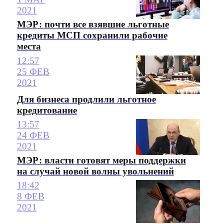
2021
МЭР: почти все взявшие льготные
кредиты МСП сохранили рабочие
места
12:57
25 ФЕВ
2021
Для бизнеса продлили льготное
кредитование
13:57
24 ФЕВ
2021
МЭР: власти готовят меры поддержки
на случай новой волны увольнений
18:42
8 ФЕВ
2021