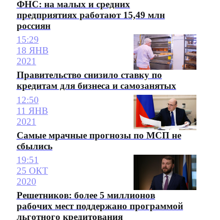
ФНС: на малых и средних
предприятиях работают 15,49 млн
россиян
15:29
18 ЯНВ
2021
Правительство снизило ставку по
кредитам для бизнеса и самозанятых
12:50
11 ЯНВ
2021
Самые мрачные прогнозы по МСП не
сбылись
19:51
25 ОКТ
2020
Решетников: более 5 миллионов
рабочих мест поддержано программой
льготного кредитования