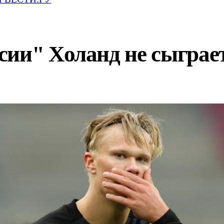
ии" Холанд не сыграет