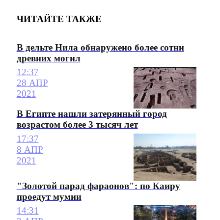
ЧИТАЙТЕ ТАКЖЕ
В дельте Нила обнаружено более сотни
древних могил
12:37
28 АПР
2021
В Египте нашли затерянный город
возрастом более 3 тысяч лет
17:37
8 АПР
2021
"Золотой парад фараонов": по Каиру
проедут мумии
14:31