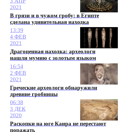
3 АПР
2021
В грязи и в чужом гробу: в Египте
сделана удивительная находка
13:39
4 ФЕВ
2021
Драгоценная находка: археологи
нашли мумию с золотым языком
16:54
2 ФЕВ
2021
Греческие археологи обнаружили
древние гробницы
06:38
3 ДЕК
2020
Раскопки на юге Каира не перестают
поражать