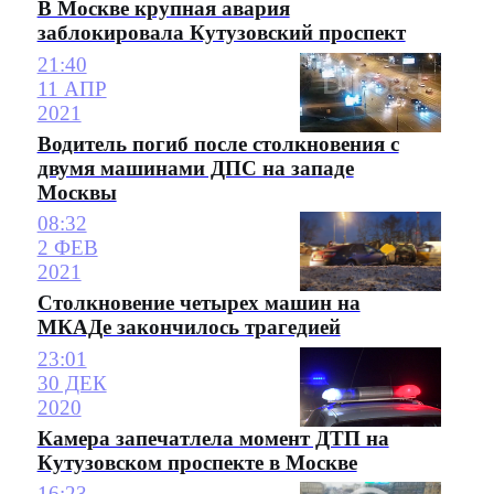
В Москве крупная авария
заблокировала Кутузовский проспект
21:40
11 АПР
2021
Водитель погиб после столкновения с
двумя машинами ДПС на западе
Москвы
08:32
2 ФЕВ
2021
Столкновение четырех машин на
МКАДе закончилось трагедией
23:01
30 ДЕК
2020
Камера запечатлела момент ДТП на
Кутузовском проспекте в Москве
16:23