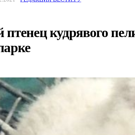
 птенец кудрявого пел
парке