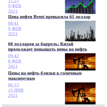
11:23
9 ФЕВ
2021
Цена нефти Brent превысила 61 доллар
08:41
9 ФЕВ
2021
60 долларов за баррель: Китай
продолжает повышать цены на нефть
09:42
8 ФЕВ
2021
Цены на нефть близки к годичным
максимумам
06:15
15 ЯНВ
2021