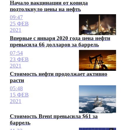
Начало вакцинации от ковида
подтолкнуло цены на нефть
09:47
25 ФЕВ
2021
Впервые с января 2020 года цена нефти
превысила 66 долларов за баррель
07:54
23 ФЕВ
2021
Стоимость нефти продолжает активно
расти
05:48
15 ФЕВ
2021
Стоимость Brent превысила $61 за
баррель