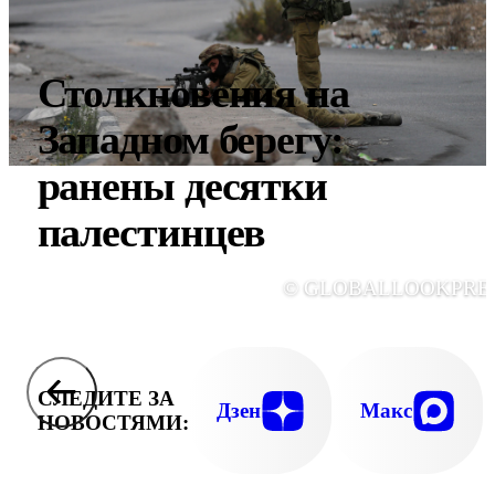
Столкновения на
Западном берегу:
ранены десятки
палестинцев
© GLOBALLOOKPRE
СЛЕДИТЕ ЗА
Дзен
Макс
НОВОСТЯМИ: