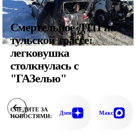
Смертельное ДТП на
тульской трассе:
легковушка
столкнулась с
"ГАЗелью"
СЛЕДИТЕ ЗА
Дзен
Макс
НОВОСТЯМИ: