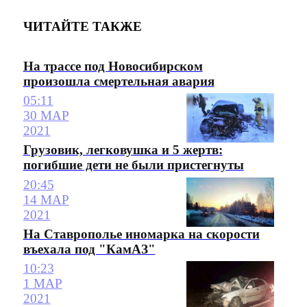
ЧИТАЙТЕ ТАКЖЕ
На трассе под Новосибирском
произошла смертельная авария
05:11
30 МАР
2021
Грузовик, легковушка и 5 жертв:
погибшие дети не были пристегнуты
20:45
14 МАР
2021
На Ставрополье иномарка на скорости
въехала под "КамАЗ"
10:23
1 МАР
2021