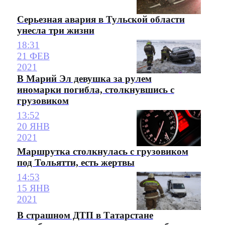
Серьезная авария в Тульской области
унесла три жизни
18:31
21 ФЕВ
2021
В Марий Эл девушка за рулем
иномарки погибла, столкнувшись с
грузовиком
13:52
20 ЯНВ
2021
Маршрутка столкнулась с грузовиком
под Тольятти, есть жертвы
14:53
15 ЯНВ
2021
В страшном ДТП в Татарстане