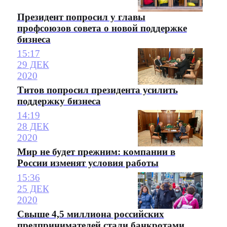
Президент попросил у главы
профсоюзов совета о новой поддержке
бизнеса
15:17
29 ДЕК
2020
Титов попросил президента усилить
поддержку бизнеса
14:19
28 ДЕК
2020
Мир не будет прежним: компании в
России изменят условия работы
15:36
25 ДЕК
2020
Свыше 4,5 миллиона российских
предпринимателей стали банкротами