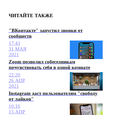
ЧИТАЙТЕ ТАКЖЕ
"ВКонтакте" запустил звонки от
сообществ
17:43
31 МАЯ
2021
Zoom позволил собеседникам
почувствовать себя в одной комнате
22:20
26 АПР
2021
Instagram даст пользователям "свободу
от лайков"
10:16
15 АПР