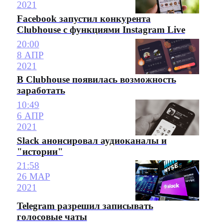
2021
Facebook запустил конкурента
Clubhouse с функциями Instagram Live
20:00
8 АПР
2021
В Clubhouse появилась возможность
заработать
10:49
6 АПР
2021
Slack анонсировал аудиоканалы и
"истории"
21:58
26 МАР
2021
Telegram разрешил записывать
голосовые чаты