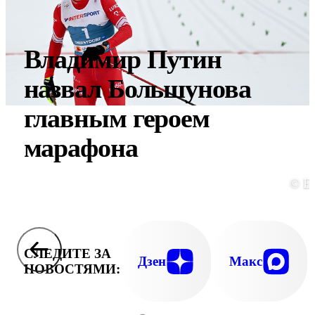
Владимир Путин
назвал Большунова
главным героем
марафона
© E
СЛЕДИТЕ ЗА
Дзен
Макс
НОВОСТЯМИ: