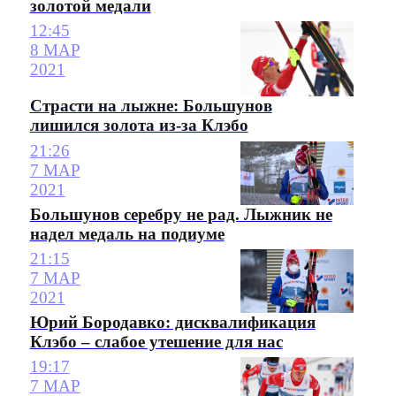
золотой медали
12:45
8 МАР
2021
Страсти на лыжне: Большунов
лишился золота из-за Клэбо
21:26
7 МАР
2021
Большунов серебру не рад. Лыжник не
надел медаль на подиуме
21:15
7 МАР
2021
Юрий Бородавко: дисквалификация
Клэбо – слабое утешение для нас
19:17
7 МАР