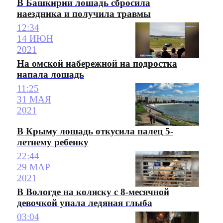
В Башкирии лошадь сбросила
наездника и получила травмы
12:34
14 ИЮН
2021
На омской набережной на подростка
напала лошадь
11:25
31 МАЯ
2021
В Крыму лошадь откусила палец 5-
летнему ребенку
22:44
29 МАР
2021
В Вологде на коляску с 8-месячной
девочкой упала ледяная глыба
03:04