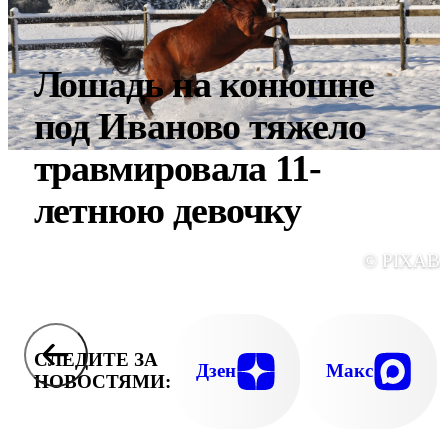
Лошадь на конюшне
под Иваново тяжело
травмировала 11-
летнюю девочку
© PIXAB
СЛЕДИТЕ ЗА
Дзен
Макс
НОВОСТЯМИ: