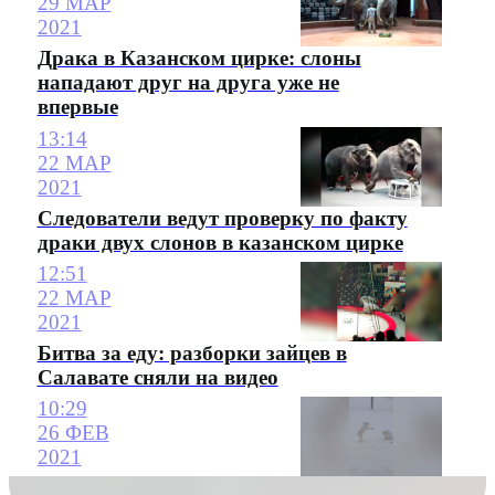
29 МАР
2021
Драка в Казанском цирке: слоны
нападают друг на друга уже не
впервые
13:14
22 МАР
2021
Следователи ведут проверку по факту
драки двух слонов в казанском цирке
12:51
22 МАР
2021
Битва за еду: разборки зайцев в
Салавате сняли на видео
10:29
26 ФЕВ
2021