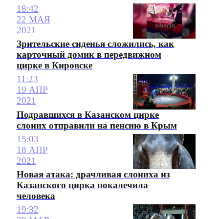
18:42
22 МАЯ
2021
Зрительские сиденья сложились, как
карточный домик в передвижном
цирке в Кировске
11:23
19 АПР
2021
Подравшихся в Казанском цирке
слоних отправили на пенсию в Крым
15:03
18 АПР
2021
Новая атака: драчливая слониха из
Казанского цирка покалечила
человека
19:32