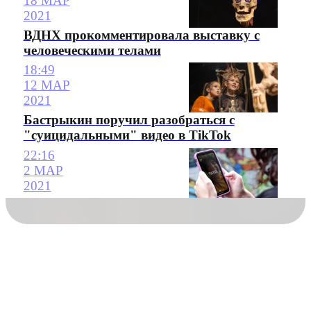
18 МАР
2021
ВДНХ прокомментировала выставку с
человеческими телами
18:49
12 МАР
2021
Бастрыкин поручил разобраться с
"суицидальными" видео в TikTok
22:16
2 МАР
2021