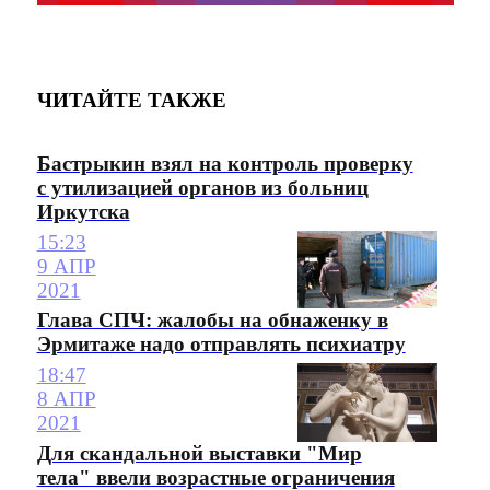
ЧИТАЙТЕ ТАКЖЕ
Бастрыкин взял на контроль проверку
с утилизацией органов из больниц
Иркутска
15:23
9 АПР
2021
Глава СПЧ: жалобы на обнаженку в
Эрмитаже надо отправлять психиатру
18:47
8 АПР
2021
Для скандальной выставки "Мир
тела" ввели возрастные ограничения