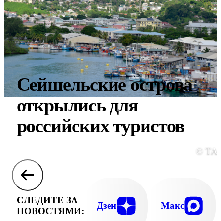
Сейшельские острова
открылись для
российских туристов
© ТА
СЛЕДИТЕ ЗА
Дзен
Макс
НОВОСТЯМИ: