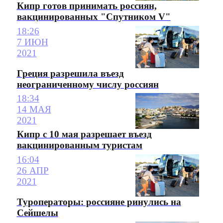
Кипр готов принимать россиян,
вакцинированных "Спутником V"
18:26
7 ИЮН
2021
Греция разрешила въезд
неограниченному числу россиян
18:34
14 МАЯ
2021
Кипр с 10 мая разрешает въезд
вакцинированным туристам
16:04
26 АПР
2021
Туроператоры: россияне ринулись на
Сейшелы