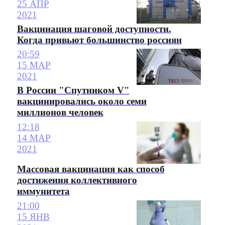
25 АПР
2021
Вакцинация шаговой доступности.
Когда привьют большинство россиян
20:59
15 МАР
2021
В России "Спутником V"
вакцинировались около семи
миллионов человек
12:18
14 МАР
2021
Массовая вакцинация как способ
достижения коллективного
иммунитета
21:00
15 ЯНВ