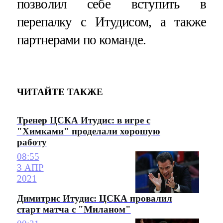
позволил себе вступить в
перепалку с Итудисом, а также
партнерами по команде.
ЧИТАЙТЕ ТАКЖЕ
Тренер ЦСКА Итудис: в игре с
"Химками" проделали хорошую
работу
08:55
3 АПР
2021
Димитрис Итудис: ЦСКА провалил
старт матча с "Миланом"