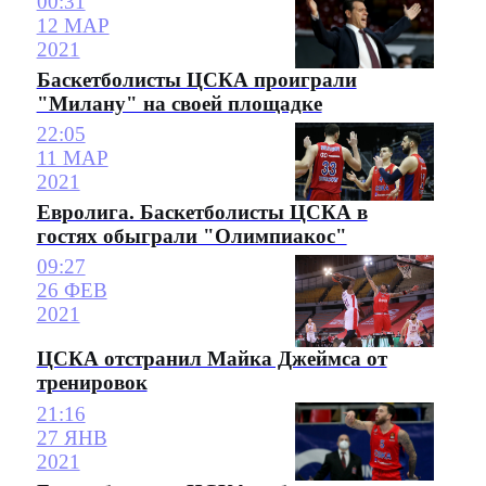
00:31
12 МАР
2021
Баскетболисты ЦСКА проиграли
"Милану" на своей площадке
22:05
11 МАР
2021
Евролига. Баскетболисты ЦСКА в
гостях обыграли "Олимпиакос"
09:27
26 ФЕВ
2021
ЦСКА отстранил Майка Джеймса от
тренировок
21:16
27 ЯНВ
2021