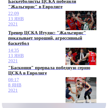
Баскетболисты ЦСКА победили
"Жальгирис" в Евролиге
22:09
13 ЯНВ
2021
Тренер ЦСКА Итудис: "Жальгирис"
показывает хороший, агрессивный
баскетбол
14:35
13 ЯНВ
2021
"Баскония" прервала победную серию
ЦСКА в Евролиге
08:17
8 ЯНВ
2021