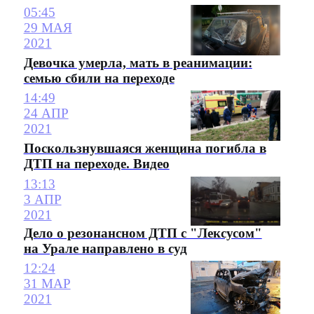
05:45
29 МАЯ
2021
Девочка умерла, мать в реанимации:
семью сбили на переходе
14:49
24 АПР
2021
Поскользнувшаяся женщина погибла в
ДТП на переходе. Видео
13:13
3 АПР
2021
Дело о резонансном ДТП с "Лексусом"
на Урале направлено в суд
12:24
31 МАР
2021