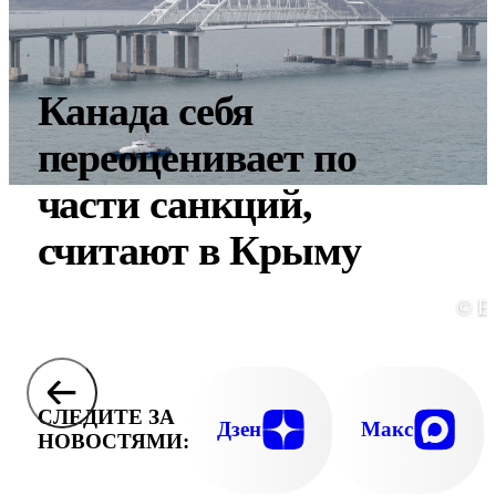
Канада себя
переоценивает по
части санкций,
считают в Крыму
© E
СЛЕДИТЕ ЗА
Дзен
Макс
НОВОСТЯМИ: