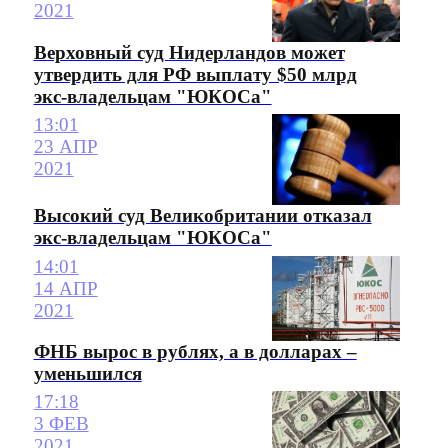
2021
Верховный суд Нидерландов может
утвердить для РФ выплату $50 млрд
экс-владельцам "ЮКОСа"
13:01
23 АПР
2021
Высокий суд Великобритании отказал
экс-владельцам "ЮКОСа"
14:01
14 АПР
2021
ФНБ вырос в рублях, а в долларах –
уменьшился
17:18
3 ФЕВ
2021