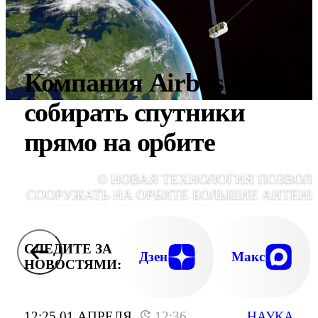
Компания Airbus будет
собирать спутники
прямо на орбите
© НОВАЯ ТЕХНОЛОГИЯ ПОЗВОЛ
СООРУЖАТЬ НА ОРБИТЕ БОЛЬШИЕ АНТЕН
И ДРУГИЕ КОНСТРУКЦИИ., ИЛЛЮСТРАЦ
AIRBU
СЛЕДИТЕ ЗА
Дзен
Макс
НОВОСТЯМИ:
12:25 01 АПРЕЛЯ
12:36
НАУКА