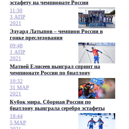
эстафету на чемпионате России
11:30
3 АПР
2021
Эдуард Латыпов – чемпион России в
гонке преследования
09:48
1 АПР
2021
Матвей Елисеев выиграл спринт на
чемпионате России по биатлону
10:32
31 МАР
2021
Кубок мира. Сборная России по
биатлону выиграла серебро эстафеты
18:44
5 МАР
2021