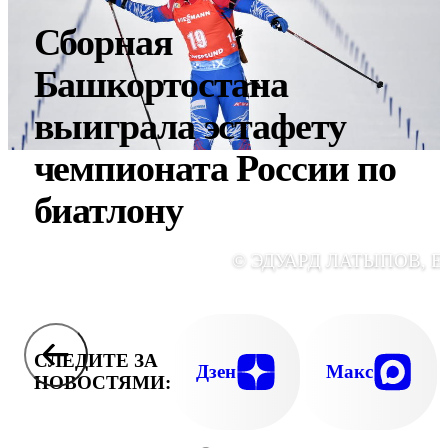
Сборная
Башкортостана
выиграла эстафету
чемпионата России по
биатлону
© ЭДУАРД ЛАТЫПОВ, E
СЛЕДИТЕ ЗА
Дзен
Макс
НОВОСТЯМИ: