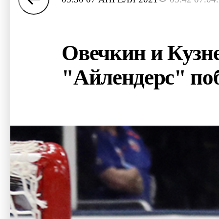
Овечкин и Кузне
"Айлендерс" по