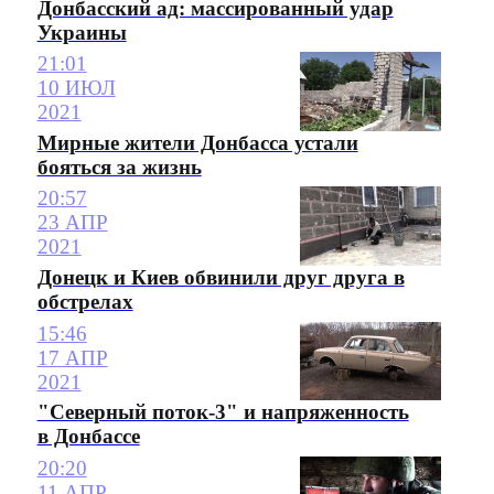
Донбасский ад: массированный удар
Украины
21:01
10 ИЮЛ
2021
Мирные жители Донбасса устали
бояться за жизнь
20:57
23 АПР
2021
Донецк и Киев обвинили друг друга в
обстрелах
15:46
17 АПР
2021
"Северный поток-3" и напряженность
в Донбассе
20:20
11 АПР