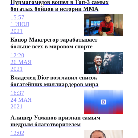
Нурмагомедов вошел в Топ-3 самых
богатых бойцов в истории ММА
15:57
1 ИЮЛ
2021
Конор Макгрегор зарабатывает
больше всех в мировом спорте
12:20
26 МАЯ
2021
Владелец Dior возглавил список
богатейших миллиардеров мира
16:37
24 МАЯ
2021
Алишер Усманов признан самым
щедрым благотворителем
12:02