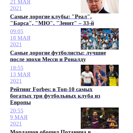
21 МАЯ
2021
Самые дорогие клубы: "Реал",
"Барса", "МЮ". "Зенит" – 33-й
09:05
18 МАЯ
2021
Самые дорогие футболисты: лучшие
после эпохи Месси и Роналду
18:55
13 МАЯ
2021
Рейтинг Forbes: в Топ-10 самых
богатых три футбольных клуба из
Европы
20:55
9 МАЯ
2021
Мордашов обошел Потанина в