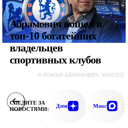
Абрамович вошел в
топ-10 богатейших
владельцев
спортивных клубов
© РОМАН АБРАМОВИЧ, YANDEX.
СЛЕДИТЕ ЗА
Дзен
Макс
НОВОСТЯМИ: