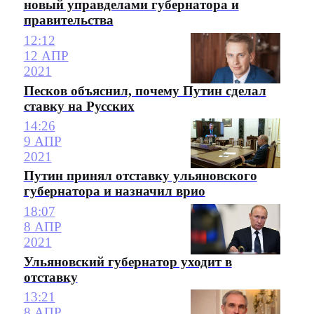
новый управделами губернатора и
правительства
12:12
12 АПР
2021
Песков объяснил, почему Путин сделал
ставку на Русских
14:26
9 АПР
2021
Путин принял отставку ульяновского
губернатора и назначил врио
18:07
8 АПР
2021
Ульяновский губернатор уходит в
отставку
13:21
8 АПР