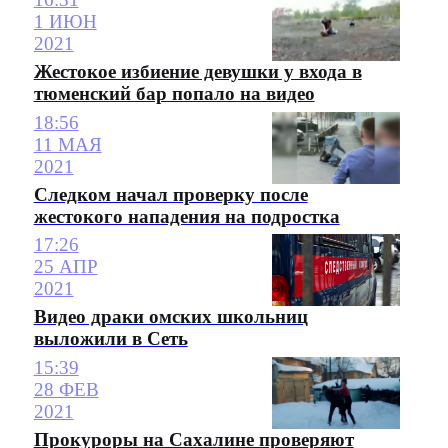
1 ИЮН
2021
Жестокое избиение девушки у входа в
тюменский бар попало на видео
18:56
11 МАЯ
2021
Следком начал проверку после
жестокого нападения на подростка
17:26
25 АПР
2021
Видео драки омских школьниц
выложили в Сеть
15:39
28 ФЕВ
2021
Прокуроры на Сахалине проверяют