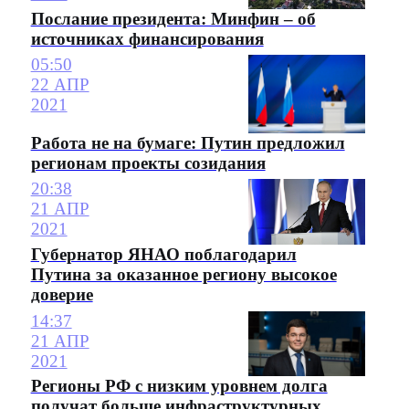
Послание президента: Минфин – об
источниках финансирования
05:50
22 АПР
2021
Работа не на бумаге: Путин предложил
регионам проекты созидания
20:38
21 АПР
2021
Губернатор ЯНАО поблагодарил
Путина за оказанное региону высокое
доверие
14:37
21 АПР
2021
Регионы РФ с низким уровнем долга
получат больше инфраструктурных