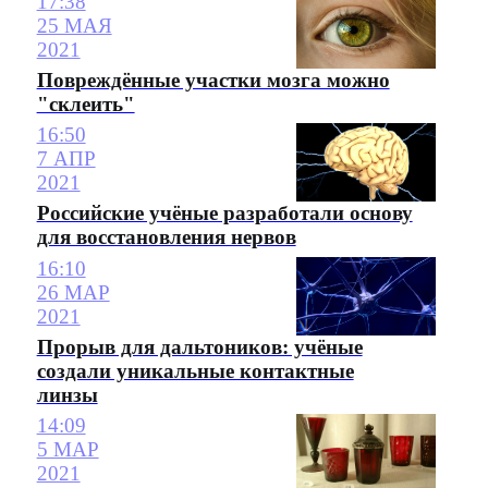
17:38
25 МАЯ
2021
Повреждённые участки мозга можно
"склеить"
16:50
7 АПР
2021
Российские учёные разработали основу
для восстановления нервов
16:10
26 МАР
2021
Прорыв для дальтоников: учёные
создали уникальные контактные
линзы
14:09
5 МАР
2021