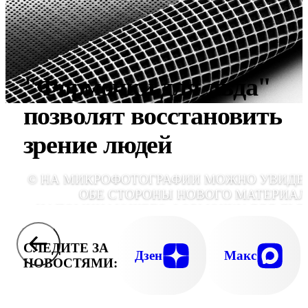
"Формочки для льда"
позволят восстановить
зрение людей
© НА МИКРОФОТОГРАФИИ МОЖНО УВИДЕ
ОБЕ СТОРОНЫ НОВОГО МАТЕРИАЛ
НАПОМИНАЮЩЕГО ФОРМОЧКУ ДЛЯ ЛЬДА
ФОТО THE MA LAB/UNIVERSITY 
WISCONSIN-MADISO
СЛЕДИТЕ ЗА
Дзен
Макс
НОВОСТЯМИ: