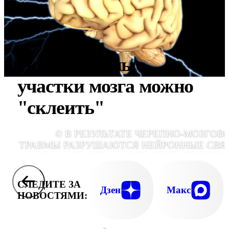
Повреждённые
участки мозга можно
"склеить"
© В РЕЗУЛЬТАТЕ ЧЕРЕПНО-МОЗГОВ
ТРАВМЫ РАЗРУШАЮТСЯ НЕЙРОННЫЕ СВЯ
В МОЗГЕ, ЧТО МОЖЕТ СТАТЬ ПРИЧИН
НЕОБРАТИМЫХ НЕВРОЛОГИЧЕСК
НАРУШЕНИЙ., ФОТО PIXABA
СЛЕДИТЕ ЗА
Дзен
Макс
НОВОСТЯМИ: