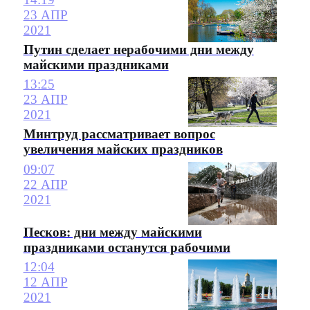
23 АПР
2021
Путин сделает нерабочими дни между
майскими праздниками
13:25
23 АПР
2021
Минтруд рассматривает вопрос
увеличения майских праздников
09:07
22 АПР
2021
Песков: дни между майскими
праздниками останутся рабочими
12:04
12 АПР
2021