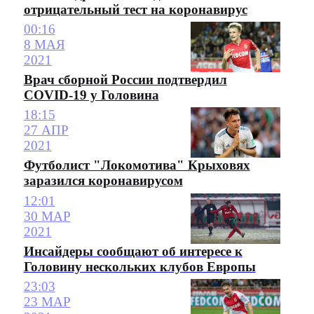
отрицательный тест на коронавирус
00:16
8 МАЯ
2021
Врач сборной России подтвердил
COVID-19 у Головина
18:15
27 АПР
2021
Футболист "Локомотива" Крыховях
заразился коронавирусом
12:01
30 МАР
2021
Инсайдеры сообщают об интересе к
Головину нескольких клубов Европы
23:03
23 МАР