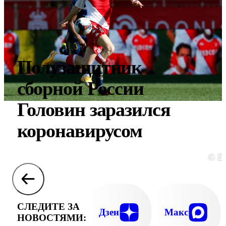
Полузащитник
сборной России
Головин заразился
коронавирусом
© E
СЛЕДИТЕ ЗА
Дзен
Макс
НОВОСТЯМИ: