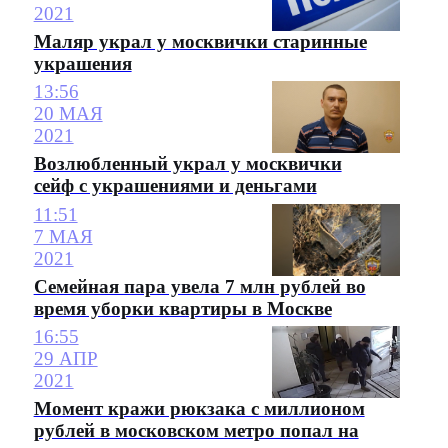
2021
Маляр украл у москвички старинные
украшения
13:56
20 МАЯ
2021
Возлюбленный украл у москвички
сейф с украшениями и деньгами
11:51
7 МАЯ
2021
Семейная пара увела 7 млн рублей во
время уборки квартиры в Москве
16:55
29 АПР
2021
Момент кражи рюкзака с миллионом
рублей в московском метро попал на