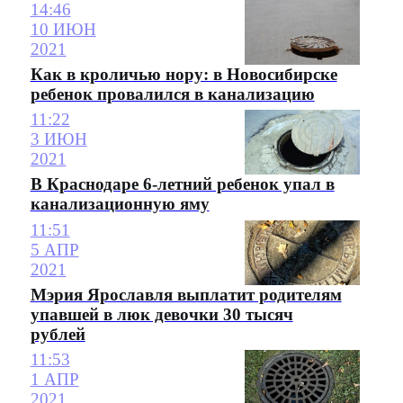
14:46
10 ИЮН
2021
Как в кроличью нору: в Новосибирске
ребенок провалился в канализацию
11:22
3 ИЮН
2021
В Краснодаре 6-летний ребенок упал в
канализационную яму
11:51
5 АПР
2021
Мэрия Ярославля выплатит родителям
упавшей в люк девочки 30 тысяч
рублей
11:53
1 АПР
2021