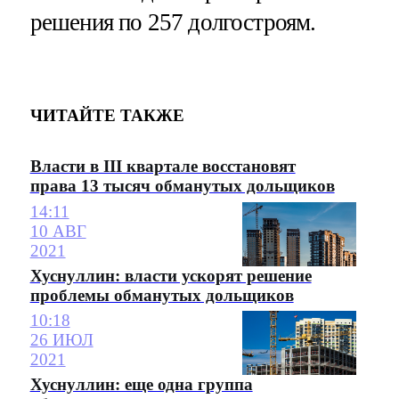
решения по 257 долгостроям.
ЧИТАЙТЕ ТАКЖЕ
Власти в III квартале восстановят
права 13 тысяч обманутых дольщиков
14:11
10 АВГ
2021
Хуснуллин: власти ускорят решение
проблемы обманутых дольщиков
10:18
26 ИЮЛ
2021
Хуснуллин: еще одна группа