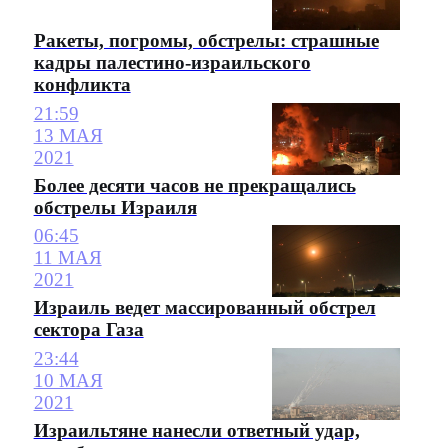
Ракеты, погромы, обстрелы: страшные
кадры палестино-израильского
конфликта
21:59
13 МАЯ
2021
Более десяти часов не прекращались
обстрелы Израиля
06:45
11 МАЯ
2021
Израиль ведет массированный обстрел
сектора Газа
23:44
10 МАЯ
2021
Израильтяне нанесли ответный удар,